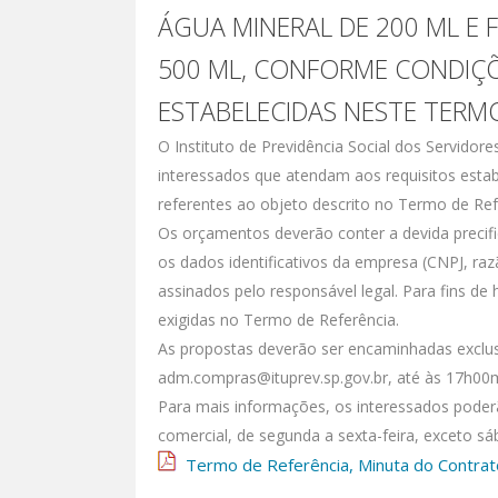
ÁGUA MINERAL DE 200 ML E 
500 ML, CONFORME CONDIÇÕ
ESTABELECIDAS NESTE TERMO
O Instituto de Previdência Social dos Servidor
interessados que atendam aos requisitos esta
referentes ao objeto descrito no Termo de Ref
Os orçamentos deverão conter a devida precif
os dados identificativos da empresa (CNPJ, raz
assinados pelo responsável legal. Para fins de
exigidas no Termo de Referência.
As propostas deverão ser encaminhadas exclus
adm.compras@ituprev.sp.gov.br, até às 17h00mi
Para mais informações, os interessados poder
comercial, de segunda a sexta-feira, exceto sá
Termo de Referência, Minuta do Contrato