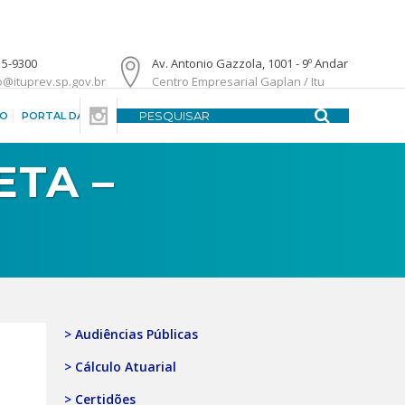
15-9300
Av. Antonio Gazzola, 1001 - 9º Andar
o@ituprev.sp.gov.br
Centro Empresarial Gaplan / Itu
DO
PORTAL DA TRANSPARÊNCIA
CENTRAL DE ATENDIMENTO
ETA –
> Audiências Públicas
> Cálculo Atuarial
> Certidões