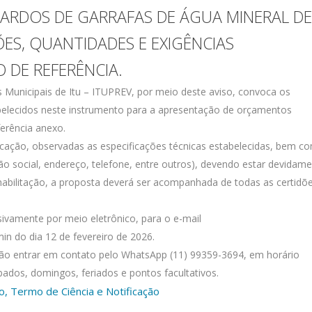
FARDOS DE GARRAFAS DE ÁGUA MINERAL DE
ES, QUANTIDADES E EXIGÊNCIAS
 DE REFERÊNCIA.
es Municipais de Itu – ITUPREV, por meio deste aviso, convoca os
belecidos neste instrumento para a apresentação de orçamentos
erência anexo.
icação, observadas as especificações técnicas estabelecidas, bem c
ão social, endereço, telefone, entre outros), devendo estar devidam
 habilitação, a proposta deverá ser acompanhada de todas as certidõ
ivamente por meio eletrônico, para o e-mail
n do dia 12 de fevereiro de 2026.
ão entrar em contato pelo WhatsApp (11) 99359-3694, em horário
bados, domingos, feriados e pontos facultativos.
, Termo de Ciência e Notificação