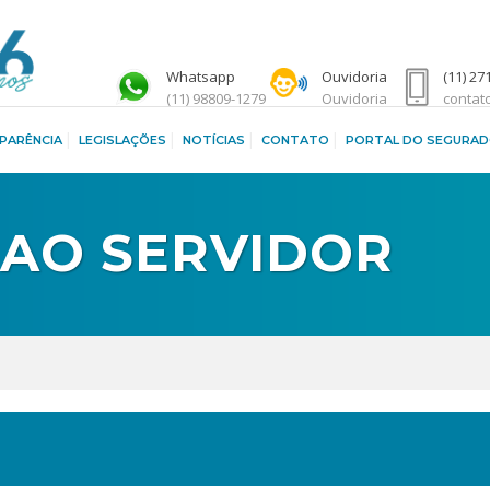
Whatsapp
Ouvidoria
(11) 27
(11) 98809-1279
Ouvidoria
contat
PARÊNCIA
LEGISLAÇÕES
NOTÍCIAS
CONTATO
PORTAL DO SEGURA
S AO SERVIDOR