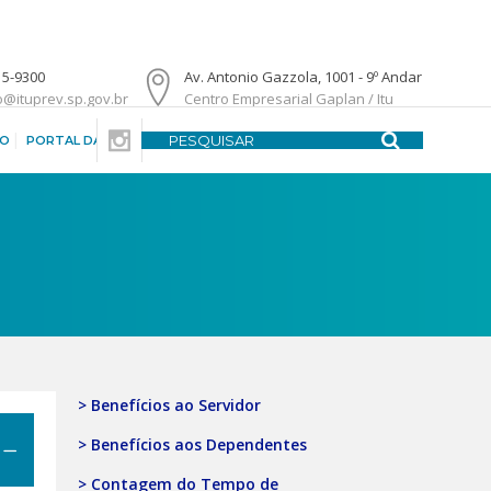
15-9300
Av. Antonio Gazzola, 1001 - 9º Andar
o@ituprev.sp.gov.br
Centro Empresarial Gaplan / Itu
DO
PORTAL DA TRANSPARÊNCIA
CENTRAL DE ATENDIMENTO
> Benefícios ao Servidor
> Benefícios aos Dependentes
> Contagem do Tempo de