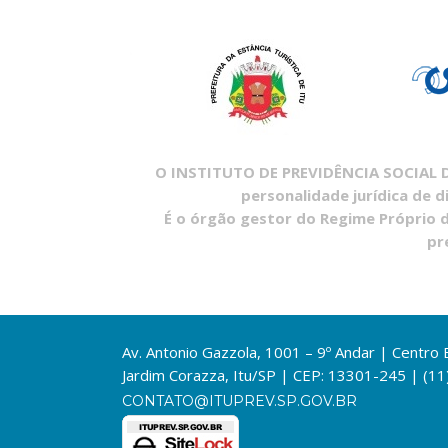
O INSTITUTO DE PREVIDÊNCIA SOCIAL DO
personalidade jurídica de d
É o órgão gestor do Regime Próprio d
pr
Av. Antonio Gazzola, 1001 – 9º Andar | Centro
Jardim Corazza, Itu/SP | CEP: 13301-245 | (1
CONTATO@ITUPREV.SP.GOV.BR