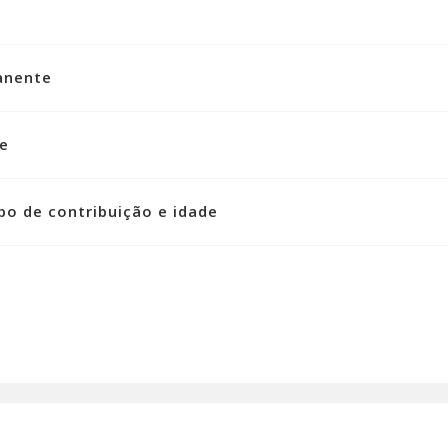
anente
de
po de contribuição e idade