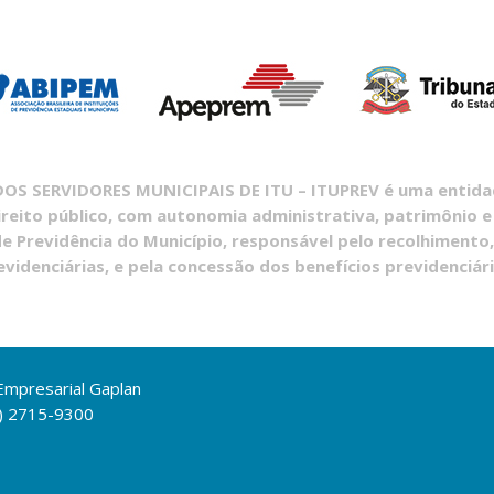
S SERVIDORES MUNICIPAIS DE ITU – ITUPREV é uma entidade
ireito público, com autonomia administrativa, patrimônio e
e Previdência do Município, responsável pelo recolhimento,
evidenciárias, e pela concessão dos benefícios previdenciári
 Empresarial Gaplan
1) 2715-9300