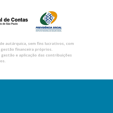
 autárquica, sem fins lucrativos, com
 gestão financeira próprios.
 gestão e aplicação das contribuições
os.