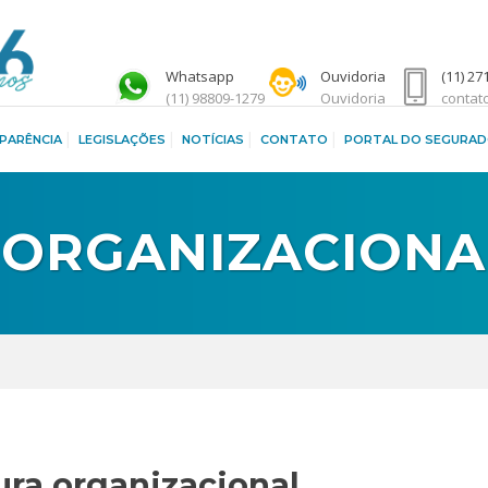
Whatsapp
Ouvidoria
(11) 27
(11) 98809-1279
Ouvidoria
contat
PARÊNCIA
LEGISLAÇÕES
NOTÍCIAS
CONTATO
PORTAL DO SEGURA
 ORGANIZACIONA
ura organizacional