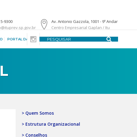
15-9300
Av. Antonio Gazzola, 1001 - 9º Andar
o@ituprev.sp.gov.br
Centro Empresarial Gaplan / Itu
DO
PORTAL DA TRANSPARÊNCIA
CENTRAL DE ATENDIMENTO
L
> Quem Somos
> Estrutura Organizacional
> Conselhos