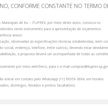
ORNO, CONFORME CONSTANTE NO TERMO D
es Municipais de Itu – ITUPREV, por meio deste aviso, convoca os
belecidos neste instrumento para a apresentação de orçamentos
erência anexo.
icação, observadas as especificações técnicas estabelecidas, bem c
ão social, endereço, telefone, entre outros), devendo estar devidam
 habilitação, a proposta deverá ser acompanhada de todas as certidõ
ivamente por meio eletrônico, para o e-mail compras@ituprev.sp.gov
ão entrar em contato pelo WhatsApp (11) 99359-3694, em horário
bados, domingos, feriados e pontos facultativos.