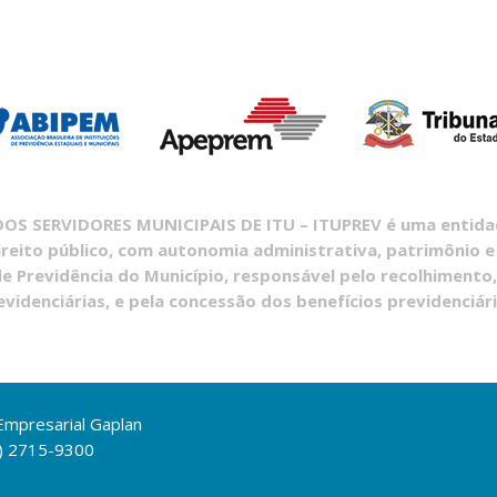
S SERVIDORES MUNICIPAIS DE ITU – ITUPREV é uma entidade
ireito público, com autonomia administrativa, patrimônio e
e Previdência do Município, responsável pelo recolhimento,
evidenciárias, e pela concessão dos benefícios previdenciári
 Empresarial Gaplan
1) 2715-9300