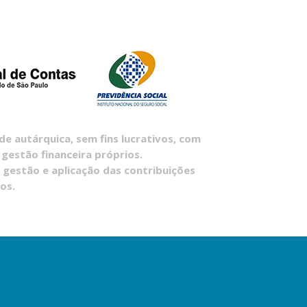
 autárquica, sem fins lucrativos, com
 gestão financeira próprios.
 gestão e aplicação das contribuições
os.