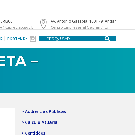
15-9300
Av. Antonio Gazzola, 1001 - 9º Andar
o@ituprev.sp.gov.br
Centro Empresarial Gaplan / Itu
DO
PORTAL DA TRANSPARÊNCIA
CENTRAL DE ATENDIMENTO
ETA –
> Audiências Públicas
> Cálculo Atuarial
> Certidões