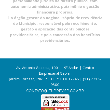
personalidade jurídica de direito público, com
autonomia administrativa, patrimônio e gestão
financeira próprios.
É o órgão gestor do Regime Próprio de Previdência
do Município, responsável pelo recolhimento,
gestão e aplicação das contribuições
previdenciárias, e pela concessão dos benefícios
previdenciários.
Av. Antonio Gazzola, 1001 – 9º Andar | Centro
Empresarial Gaplan
Jardim Corazza, Itu/SP | CEP: 13301-245 | (11) 2715-
9300
CONTATO@ITUPREV.SP.GOV.BR