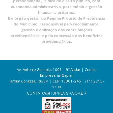
personalidade jurídica de direito público, com
autonomia administrativa, patrimônio e gestão
financeira próprios.
É o órgão gestor do Regime Próprio de Previdência
do Município, responsável pelo recolhimento,
gestão e aplicação das contribuições
previdenciárias, e pela concessão dos benefícios
previdenciários.
Av. Antonio Gazzola, 1001 – 9º Andar | Centro
Empresarial Gaplan
Jardim Corazza, Itu/SP | CEP: 13301-245 | (11) 2715-
9300
CONTATO@ITUPREV.SP.GOV.BR