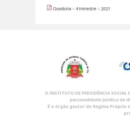
Ouvidoria – 4 trimestre – 2021
O INSTITUTO DE PREVIDÊNCIA SOCIAL DO
personalidade jurídica de d
É o órgão gestor do Regime Próprio d
pr