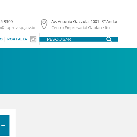
15-9300
Av. Antonio Gazzola, 1001 - 9º Andar
o@ituprev.sp.gov.br
Centro Empresarial Gaplan / Itu
DO
PORTAL DA TRANSPARÊNCIA
CENTRAL DE ATENDIMENTO