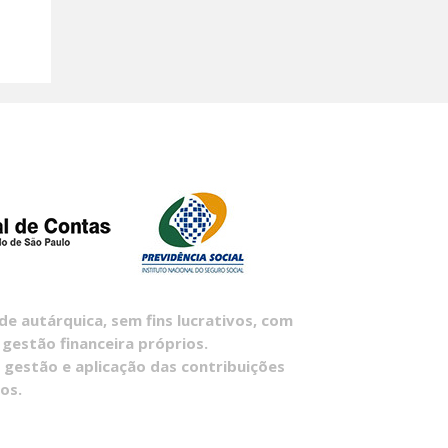
 autárquica, sem fins lucrativos, com
 gestão financeira próprios.
 gestão e aplicação das contribuições
os.