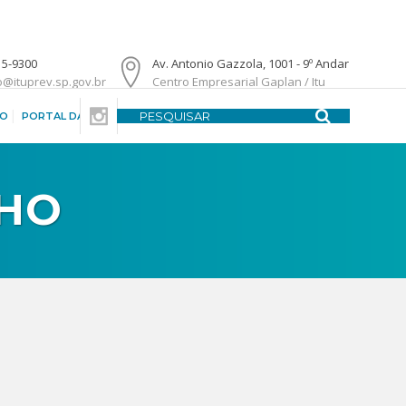
15-9300
Av. Antonio Gazzola, 1001 - 9º Andar
o@ituprev.sp.gov.br
Centro Empresarial Gaplan / Itu
DO
PORTAL DA TRANSPARÊNCIA
CENTRAL DE ATENDIMENTO
LHO